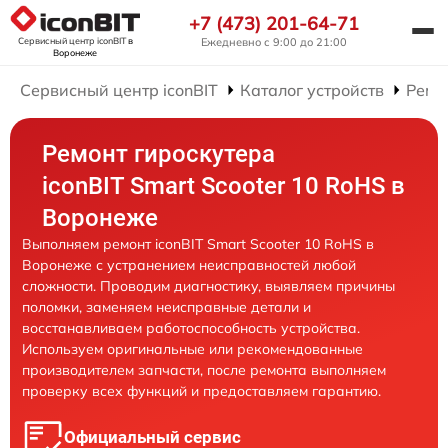
+7 (473) 201-64-71
Сервисный центр iconBIT
в
Ежедневно с 9:00 до 21:00
Воронеже
Сервисный центр iconBIT
Каталог устройств
Ремо
Ремонт гироскутера
iconBIT Smart Scooter 10 RoHS в
Воронеже
Выполняем ремонт iconBIT Smart Scooter 10 RoHS в
Воронеже с устранением неисправностей любой
сложности. Проводим диагностику, выявляем причины
поломки, заменяем неисправные детали и
восстанавливаем работоспособность устройства.
Используем оригинальные или рекомендованные
производителем запчасти, после ремонта выполняем
проверку всех функций и предоставляем гарантию.
Официальный сервис