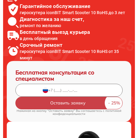
Гарантийное обслуживание
гироскутера iconBIT Smart Scooter 10 RoHS до 3 лет
Диагностика за наш счет,
ремонт по желанию
Бесплатный выезд курьера
в день обращения
Срочный ремонт
гироскутера iconBIT Smart Scooter 10 RoHS от 35
минут
Бесплатная консультация со
специалистом
Оставить заявку
Нажимая на кнопку "Оставить заявку" Вы соглашаетесь c
политикой
конфиденциальности