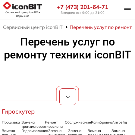
+7 (473) 201-64-71
Сервисный центр iconBIT
в
Ежедневно с 9:00 до 21:00
Воронеже
Сервисный центр iconBIT
Перечень услуг по ремонту 
Перечень услуг по
ремонту техники iconBIT
Гироскутер
Прошивка
Замена
Ремонт
Обслуживание
Калибровка
Апгрейд
транзисторов
гироскопа
Замена
Гидроизоляция
Замена
Замена
Замена
Замена
датчика
динамика
корпуса
аккумулятора
камеры